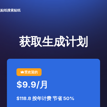
现贴纸
搜索贴纸
获取生成计划
受欢迎的
$9.9
/
月
$118.8
按年计费
节省 50%