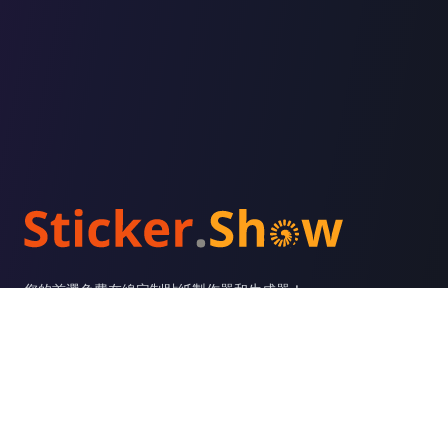
Footer
您的首選免費在線定制貼紙製作器和生成器！
支援
定價
管理訂閱