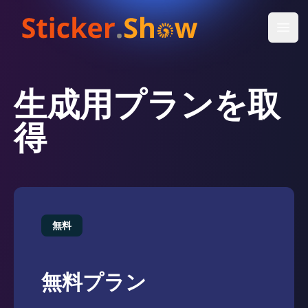
Open
生成用プランを取
得
無料
無料プラン